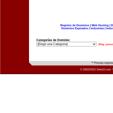
Registro de Dominios
|
Web Hosting
|
D
Dominios Expirados
|
Industrias
|
Indu
Categorías de Dominio:
[Pág. princi
** Precios expre
© 2002/2022 Solo10.com